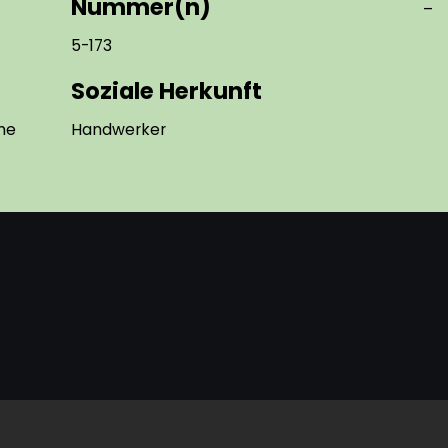
Nummer(n)
–
5-173
Soziale Herkunft
ne
Handwerker