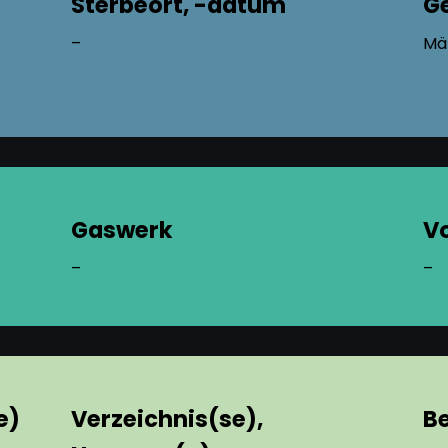
Sterbeort, -datum
G
–
Mä
Gaswerk
V
–
–
e)
Verzeichnis(se),
B