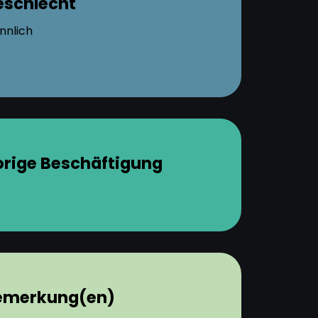
eschlecht
nnlich
orige Beschäftigung
emerkung(en)