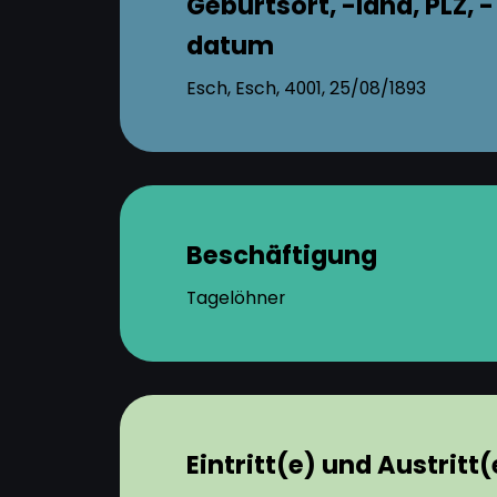
Geburtsort, -land, PLZ, -
datum
Esch, Esch, 4001, 25/08/1893
Beschäftigung
Tagelöhner
Eintritt(e) und Austritt(