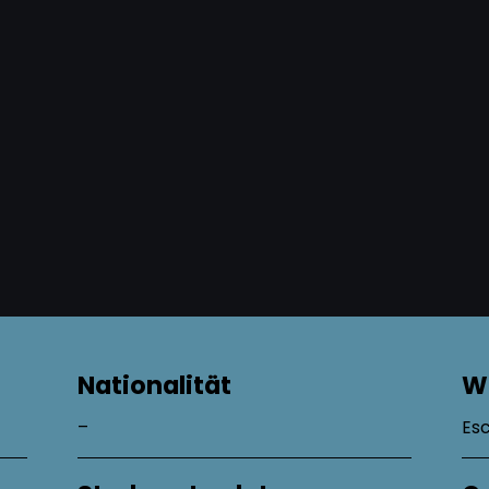
Nationalität
W
–
Es