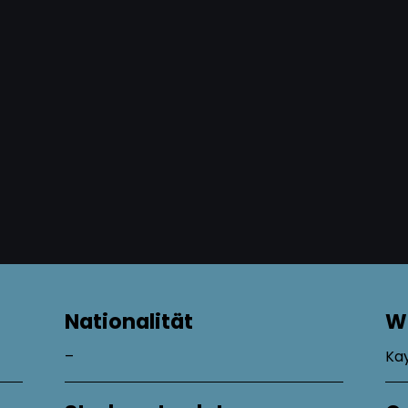
Nationalität
W
–
Kay