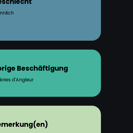
eschlecht
nnlich
orige Beschäftigung
éries d'Angleur
emerkung(en)