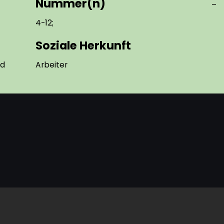
Nummer(n)
–
4-12;
Soziale Herkunft
nd
Arbeiter