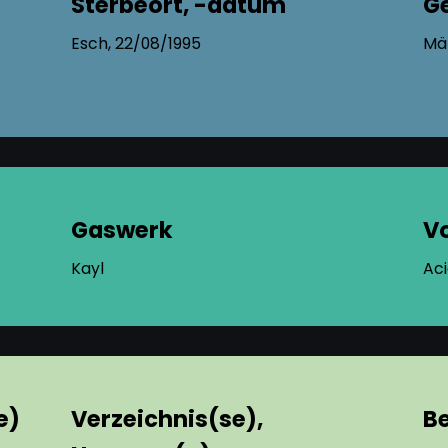
Sterbeort, -datum
G
Esch, 22/08/1995
Mä
Gaswerk
V
Kayl
Aci
e)
Verzeichnis(se),
B