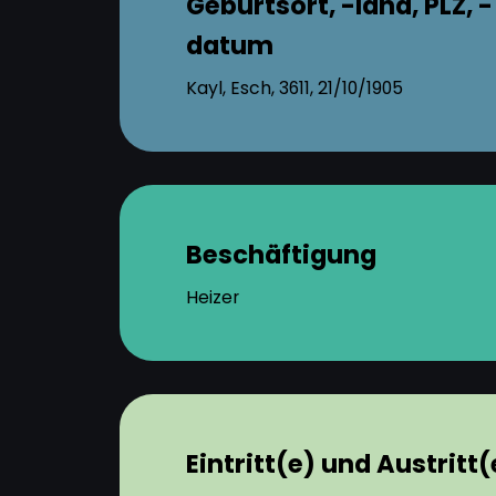
Geburtsort, -land, PLZ, -
datum
Kayl, Esch, 3611, 21/10/1905
Beschäftigung
Heizer
Eintritt(e) und Austritt(