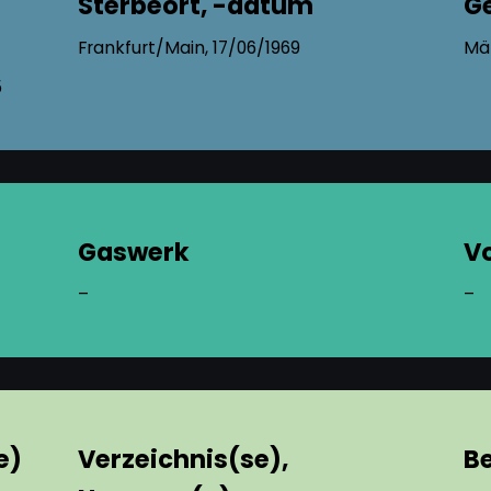
Sterbeort, -datum
G
Frankfurt/Main, 17/06/1969
Mä
5
Gaswerk
V
–
–
e)
Verzeichnis(se),
B