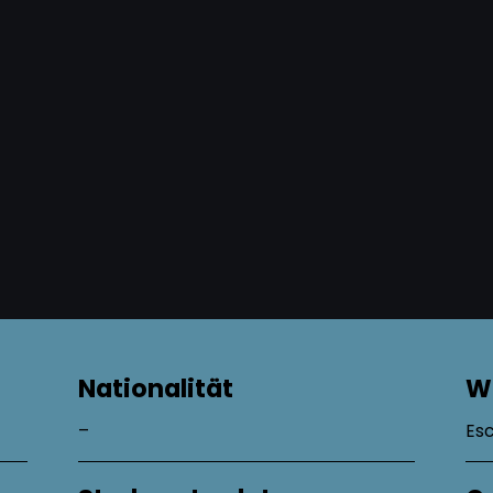
Nationalität
W
–
Es