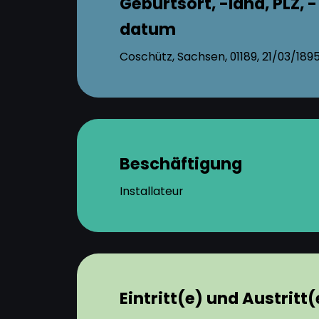
Geburtsort, -land, PLZ, -
datum
Coschütz, Sachsen, 01189, 21/03/189
Beschäftigung
Installateur
Eintritt(e) und Austritt(