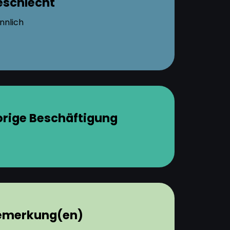
eschlecht
nnlich
orige Beschäftigung
emerkung(en)