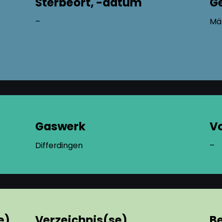
Sterbeort, -datum
G
–
Mä
Gaswerk
V
Differdingen
–
e)
Verzeichnis(se),
B