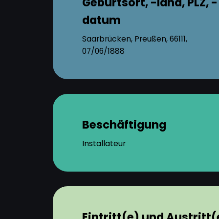
Geburtsort, -land, PLZ, -
datum
Saarbrücken, Preußen, 66111,
07/06/1888
Beschäftigung
Installateur
Eintritt(e) und Austritt(