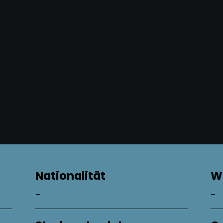
Nationalität
W
–
–