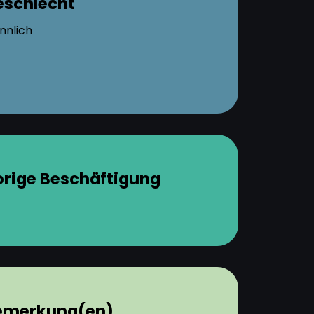
eschlecht
nnlich
orige Beschäftigung
emerkung(en)