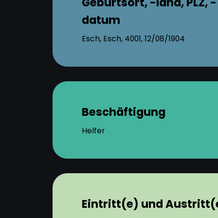
Geburtsort, -land, PLZ, -
datum
Esch, Esch, 4001, 12/08/1904
Beschäftigung
Helfer
Eintritt(e) und Austritt(