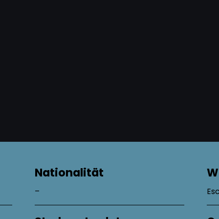
Nationalität
W
–
Es