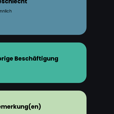
eschlecht
nnlich
orige Beschäftigung
emerkung(en)