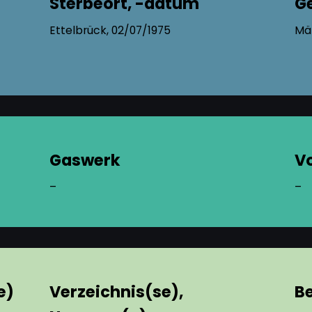
Sterbeort, -datum
G
Ettelbrück, 02/07/1975
Mä
Gaswerk
V
–
–
e)
Verzeichnis(se),
B