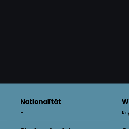
Nationalität
W
–
Kay