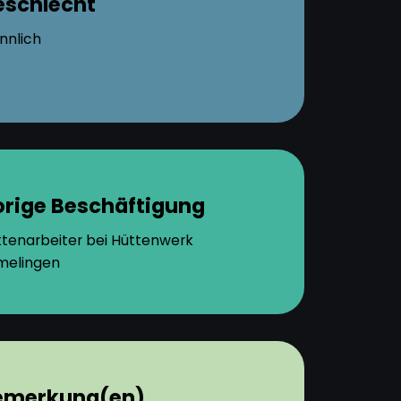
eschlecht
nnlich
orige Beschäftigung
tenarbeiter bei Hüttenwerk
melingen
emerkung(en)