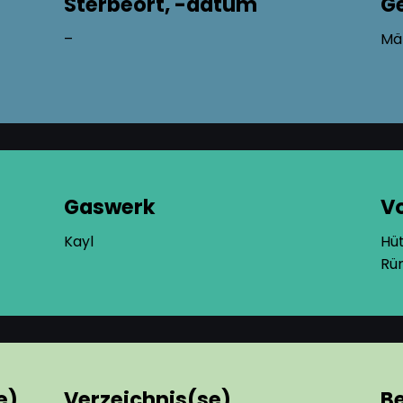
Sterbeort, -datum
G
–
Mä
Gaswerk
V
Kayl
Hüt
Rü
e)
Verzeichnis(se),
B