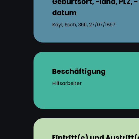
Geburtsort, -land, PLZ, -
datum
Kayl, Esch, 3611, 27/07/1897
Beschäftigung
Hilfsarbeiter
Eintritt(e) und Austritt(