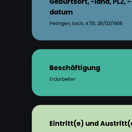
Geburtsort, -land, PLZ, -
datum
Petingen, Esch, 4701, 28/02/1908
Beschäftigung
Erdarbeiter
Eintritt(e) und Austritt(