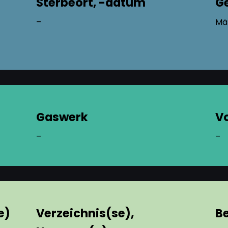
Sterbeort, -datum
G
–
Mä
Gaswerk
V
–
–
e)
Verzeichnis(se),
B