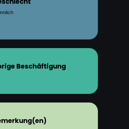
eschlecht
nnlich
orige Beschäftigung
emerkung(en)