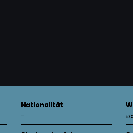
Nationalität
W
–
Es