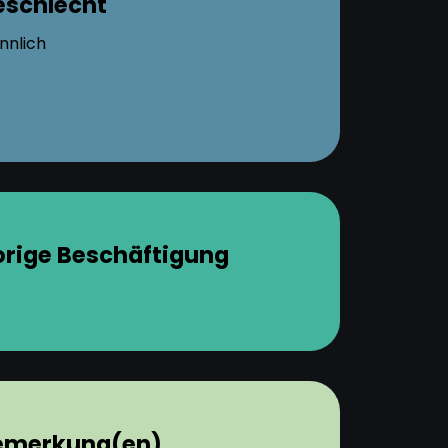
eschlecht
nnlich
orige Beschäftigung
emerkung(en)