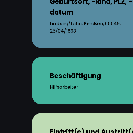
Geburtsort, -land, PLZ, -
datum
Limburg/Lahn, Preußen, 65549,
25/04/1893
Beschäftigung
Hilfsarbeiter
Eintritt(e) und Austritt(