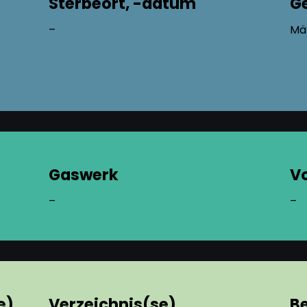
Sterbeort, -datum
G
–
Mä
Gaswerk
V
–
–
e)
Verzeichnis(se),
B