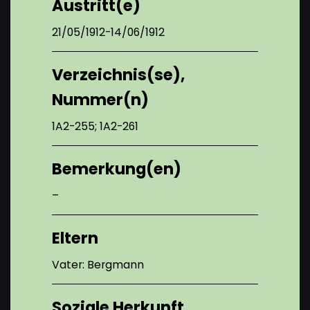
Austritt(e)
21/05/1912-14/06/1912
Verzeichnis(se),
Nummer(n)
1A2-255; 1A2-261
Bemerkung(en)
–
Eltern
Vater: Bergmann
Soziale Herkunft