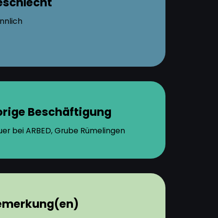
eschlecht
nnlich
orige Beschäftigung
uer bei ARBED, Grube Rümelingen
emerkung(en)