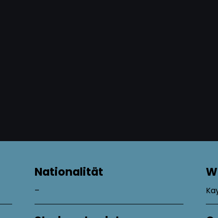
Nationalität
W
–
Kay