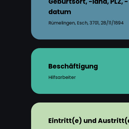
Geburtsort, -land, PLZ, -
datum
Rümelingen, Esch, 3701, 28/11/1894
Beschäftigung
Hilfsarbeiter
Eintritt(e) und Austritt(