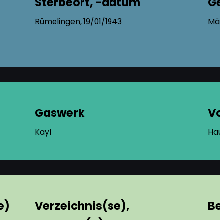
Sterbeort, -datum
G
Rümelingen, 19/01/1943
Mä
Gaswerk
V
Kayl
Ha
e)
Verzeichnis(se),
B