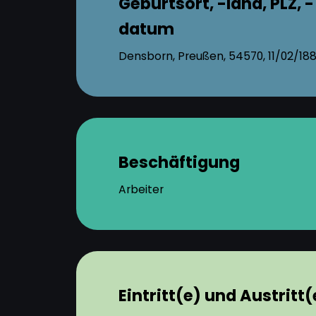
Geburtsort, -land, PLZ, -
datum
Densborn, Preußen, 54570, 11/02/18
Beschäftigung
Arbeiter
Eintritt(e) und Austritt(