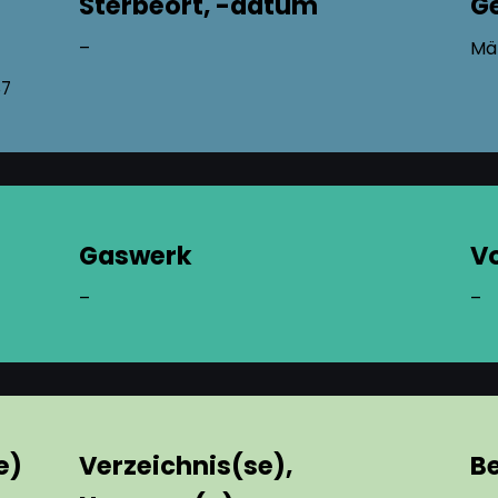
Sterbeort, -datum
G
–
Mä
87
Gaswerk
V
–
–
e)
Verzeichnis(se),
B