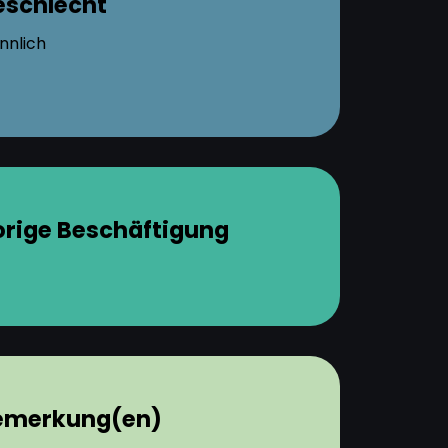
eschlecht
nnlich
orige Beschäftigung
emerkung(en)