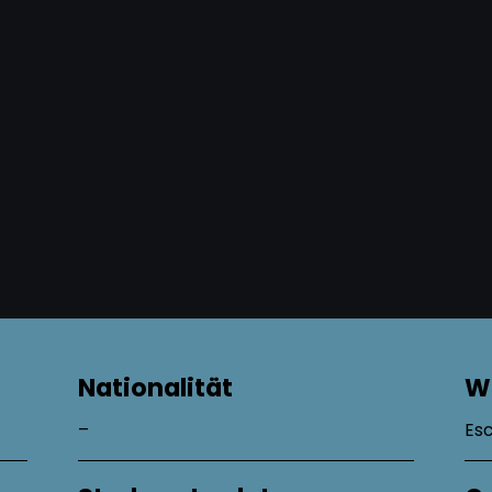
Nationalität
W
–
Esc