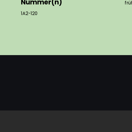
Nummer(n)
frü
1A2-120